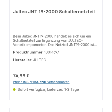
Jultec JNT 19-2000 Schalternetzteil
Beim Jultec JNT19-2000 handelt es sich um ein
Schaltnetzteil zur Ergänzung von JULTEC-
Verteilkomponenten. Das Netzteil JNT19-2000 ist
dabei nicht nur mechanisch optimiert und für den
Produktnummer:
10014697
Einsatz mit JULTEC-Komponenten
maßgeschneidert, sondern auch besonders robust
Hersteller:
JULTEC
und langlebig ausgelegt. Darüber hinaus hält dieses
Netzteil die strengen EMV- und
Sicherheitsanforderungen der
Antennenverteiltechnik ein. Das Netzteil ist mit zwei
74,99 €
gleichberechtigten F-Buchsen ausgestattet, so dass
Preise inkl. MwSt. zzgl. Versandkosten
auch mehrere Geräte aus einem Netzteil versorgt
werden können (z.B. ein JPS und ein JMA). Die
Sofort verfügbar, Lieferzeit: 1-3 Tage
Ausgangsbuchsen des Netzteils haben die gleiche
mechanische Anordnung wie die
Verteilkomponenten, so dass das Netzteil mit dem
hochwertigen Schnellverbinder JFQ1 direkt auf ein
Gerät aufgeschoben werden kann. Die F-