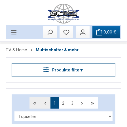
Zum Hauptinhalt springen
0,00 €
TV & Home
Multischalter & mehr
Produkte filtern
Seite
Seite
Seite
1
2
3