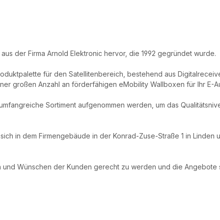
s der Firma Arnold Elektronic hervor, die 1992 gegründet wurde.
roduktpalette für den Satellitenbereich, bestehend aus Digitalrece
ner großen Anzahl an förderfähigen eMobility Wallboxen für Ihr E-A
s umfangreiche Sortiment aufgenommen werden, um das Qualitätsniv
sich in dem Firmengebäude in der Konrad-Zuse-Straße 1 in Linden um
en und Wünschen der Kunden gerecht zu werden und die Angebote s