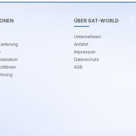
IONEN
ÜBER SAT-WORLD
Unternehmen
Lieferung
Anfahrt
n
Impressum
klamation
Datenschutz
htlinien
AGB
ehrung