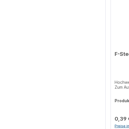
F-St
Hochwer
Zum Au
Produ
0,39 
Preise i