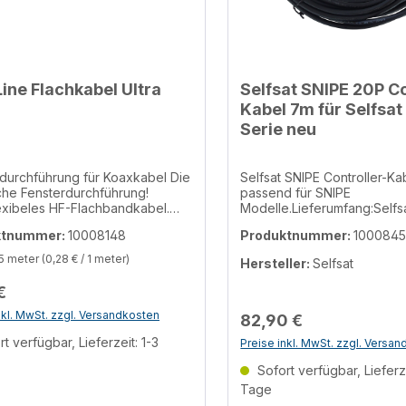
Line Flachkabel Ultra
Selfsat SNIPE 20P Co
Kabel 7m für Selfsat
Serie neu
durchführung für Koaxkabel Die
Selfsat SNIPE Controller-Ka
che Fensterdurchführung!
passend für SNIPE
exibeles HF-Flachbandkabel.
Modelle.Lieferumfang:Selfs
 Ihnen Bohrarbeiten durch
Controller-Kabel 7m für Sel
ktnummer:
10008148
Produktnummer:
100084
rahmen, Türen etc. bei der
Serie Informationen zur
anlage. Dieses
Produktsicherheit Hersteller/EU
5 meter
(0,28 € / 1 meter)
Hersteller:
Selfsat
e Flachkabel mit zwei F-
Verantwortliche Person Hersteller
gen findet überall dort
Atelmo GmbH Konrad-Zuse-Str. 3,
€
, wo die
Linden, 35440, DE info@atelmo.com
dungsleitung zwischen
Telefon 00496403775330 EU
nkl. MwSt. zzgl. Versandkosten
82,90 €
tenantenne und Receiver ohne
Verantwortliche Person Atelmo GmbH
t verfügbar, Lieferzeit: 1-3
Preise inkl. MwSt. zzgl. Versa
st
Konrad-Zuse-Str. 3, Linden
 jede Fenster oder Balkontüren
info@atelmo.com Telefon
Sofort verfügbar, Lieferze
lasfenster)
00496403775330
Tage
terrahmen