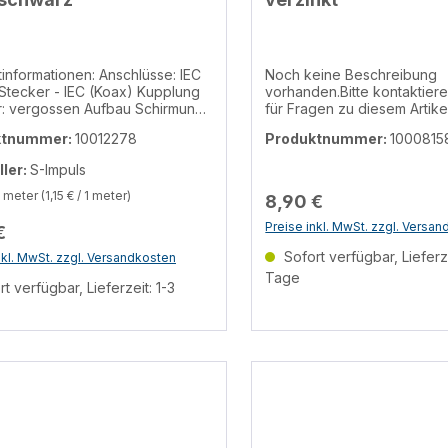
mationen: Anschlüsse: IEC
Noch keine Beschreibung
vorhanden.Bitte kontaktiere
ossen Aufbau Schirmung:
für Fragen zu diesem Artikel
28x0,12mm ALU + Alu-Folie
ktnummer:
10012278
Produktnummer:
1000815
terial: Kupfergemisch Stecker
ontaktoberfläche:
ller:
S-Impuls
00dB Farbe
z Farbe Kabel: schwarz
 meter
(1,15 € / 1 meter)
8,90 €
Anschlußkabel 100db 1,5m - schwarz
Preise inkl. MwSt. zzgl. Versa
€
Sofort verfügbar, Lieferze
nkl. MwSt. zzgl. Versandkosten
Tage
t verfügbar, Lieferzeit: 1-3