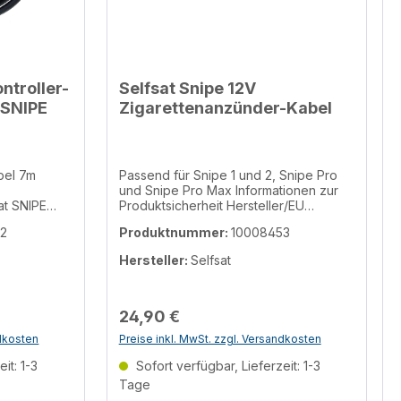
ntroller-
Selfsat Snipe 12V
 SNIPE
Zigarettenanzünder-Kabel
bel 7m
Passend für Snipe 1 und 2, Snipe Pro
und Snipe Pro Max Informationen zur
at SNIPE
Produktsicherheit Hersteller/EU
fsat SNIPE
Verantwortliche Person Hersteller
52
Produktnummer:
10008453
Atelmo GmbH Konrad-Zuse-Str. 3,
Linden, 35440, DE info@atelmo.com
Hersteller:
Selfsat
Telefon 00496403775330 EU
Verantwortliche Person Atelmo GmbH
Konrad-Zuse-Str. 3, Linden, 35440, DE
info@atelmo.com Telefon
24,90 €
00496403775330
ndkosten
Preise inkl. MwSt. zzgl. Versandkosten
, 35440, DE
it: 1-3
Sofort verfügbar, Lieferzeit: 1-3
Tage