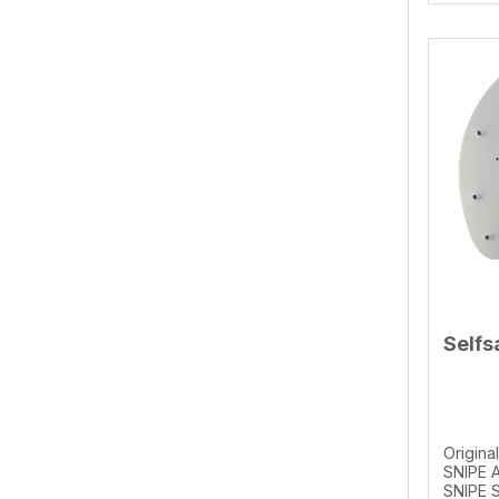
setzen,
schließen, fertig! Länge et
zwei F
Selfs
Origina
SNIPE Antenne passend für: Selfsat
SNIPE Single Selfsat S