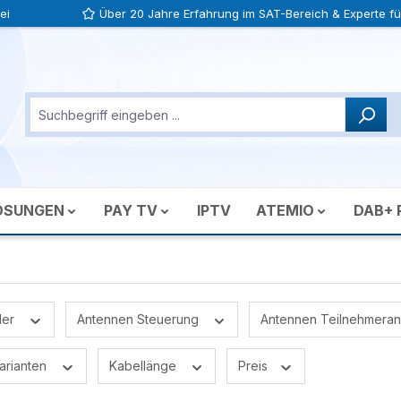
ei
Über 20 Jahre Erfahrung im SAT-Bereich & Experte für
ÖSUNGEN
PAY TV
IPTV
ATEMIO
DAB+ 
ler
Antennen Steuerung
Antennen Teilnehmera
arianten
Kabellänge
Preis