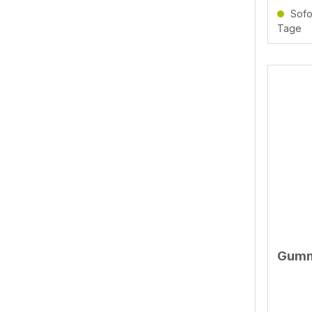
Sofor
Tage
Gumm