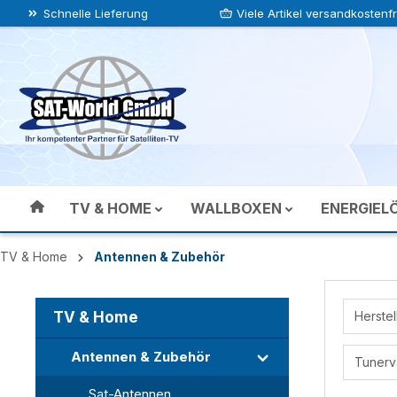
Schnelle Lieferung
Viele Artikel versandkostenfr
 Hauptinhalt springen
Zur Suche springen
Zur Hauptnavigation springen
TV & HOME
WALLBOXEN
ENERGIEL
TV & Home
Antennen & Zubehör
TV & Home
Herstel
Antennen & Zubehör
Tunerv
Sat-Antennen