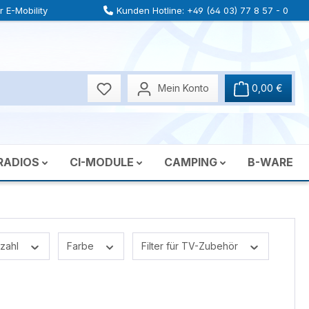
 E-Mobility
Kunden Hotline: +49 (64 03) 77 8 57 - 0
Mein Konto
0,00 €
RADIOS
CI-MODULE
CAMPING
B-WARE
nzahl
Farbe
Filter für TV-Zubehör