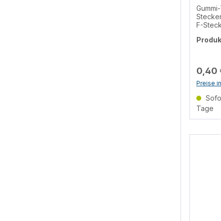
Gummi-T
Stecker
F-Stec
Schutz
Produ
Wettere
Multisc
Räumen
0,40 
Preise i
Sofor
Tage