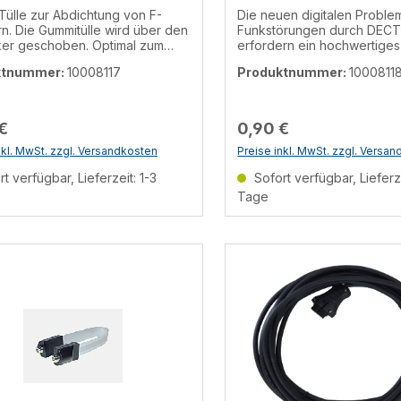
ülle zur Abdichtung von F-
Die neuen digitalen Problem
n. Die Gummitülle wird über den
Funkstörungen durch DECT
ker geschoben. Optimal zum
erfordern ein hochwertiges
 der LNB-Anschlüsse vor
digitaltaugliches Breitband
ktnummer:
10008117
Produktnummer:
1000811
inflüssen, auch für
mit einer sehr hohen Abschirmu
halteranschlüsse in feuchten
reichen im Sat-Bereich die
 usw.
herkömmlichen Werte nicht
Deshalb verfügt dieses ne
€
0,90 €
über eine 100-dB-Abschirmu
gesamten Bereich von 5-2
nkl. MwSt. zzgl. Versandkosten
Preise inkl. MwSt. zzgl. Versa
Das Kabel ist damit vor Fu
t verfügbar, Lieferzeit: 1-3
Sofort verfügbar, Lieferze
sicher.
Tage