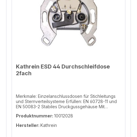
Kathrein ESD 44 Durchschleifdose
2fach
Merkmale: Einzelanschlussdosen für Stichleitungs
und Sternverteilsysteme Erfüllen: EN 60728-11 und
EN 50083-2 Stabiles Druckgussgehäuse Mit
Schraub- und Krallenbefestigung, passend für UP-
Produktnummer:
10012028
Dosen mit Ø 55-65 mm Mit fast allen
Installationsprogrammen kombinierbar Informationen
Hersteller:
Kathrein
zur Produktsicherheit Hersteller/EU Verantwortliche
Person Hersteller KATHREIN Digital Systems GmbH