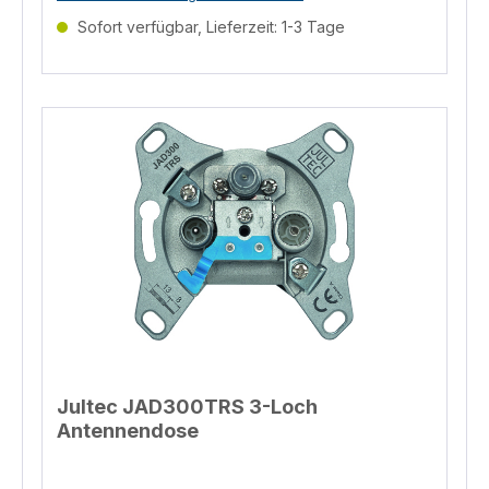
Bei Unterputzmontage ausreichend große
Sofort verfügbar, Lieferzeit: 1-3 Tage
Unterputzbecher mit einer Größe von mind. 68×60
mm verwenden, um genügend Platz für die
Installation sicherzustellen. Kabelzuführung muss
von oben erfolgen! Informationen zur
Produktsicherheit Hersteller/EU Verantwortliche
Person Hersteller KATHREIN Digital Systems GmbH
Salinstrasse 34, Rosenheim, 83022, DE
info@kathrein-ds.com Telefon 004980316193300
EU Verantwortliche Person KATHREIN Digital
Systems GmbH Salinstrasse 34, Rosenheim, 83022,
DE info@kathrein-ds.com Telefon
004980316193300
Jultec JAD300TRS 3-Loch
Antennendose