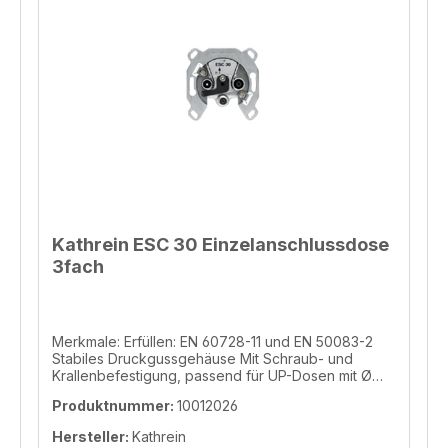
Kathrein ESC 30 Einzelanschlussdose
3fach
Merkmale: Erfüllen: EN 60728-11 und EN 50083-2
Stabiles Druckgussgehäuse Mit Schraub- und
Krallenbefestigung, passend für UP-Dosen mit Ø
55-65 mm Mit fast allen Installationsprogrammen
Produktnummer:
10012026
kombinierbar Mit Gleichspannungs-Durchlass über
den Sat-Anschluss (max. 24 V/320 mA, 22-kHzund
Hersteller:
Kathrein
DiSEqCTM-Signal) Informationen zur