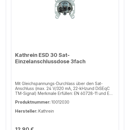
Kathrein ESD 30 Sat-
Einzelanschlussdose 3fach
Mit Gleichspannungs-Durchlass über den Sat-
Anschluss (max. 24 V/320 mA, 22-kHzund DiSEqC
TM-Signal) Merkmale Erfüllen: EN 60728-11 und EN
50083-2 Stabiles Druckgussgehäuse Mit Schraub-
Produktnummer:
10012030
und Krallenbefestigung, passend fur UP-Dosen mit
O 55-65 mm Mit fast allen Installationsprogrammen
Hersteller:
Kathrein
kombinierbar Informationen zur Produktsicherheit
Hersteller/EU Verantwortliche Person Hersteller
KATHREIN Digital Systems GmbH Salinstrasse 34,
Rosenheim, 83022, DE info@kathrein-ds.com
12,90 €