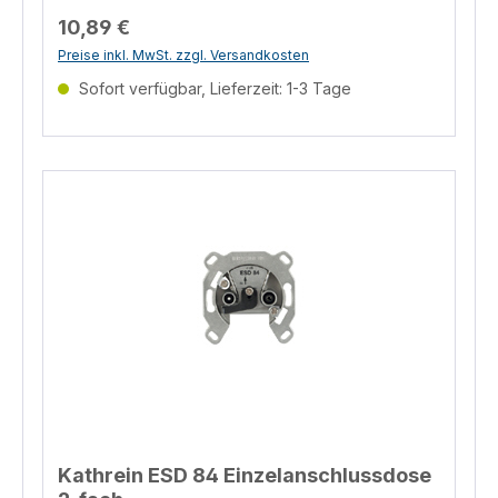
Salinstrasse 34, Rosenheim, 83022, DE
info@kathrein-ds.com Telefon 004980316193300
10,89 €
EU Verantwortliche Person KATHREIN Digital
Preise inkl. MwSt. zzgl. Versandkosten
Systems GmbH Salinstrasse 34, Rosenheim, 83022,
DE info@kathrein-ds.com Telefon
Sofort verfügbar, Lieferzeit: 1-3 Tage
004980316193300
Kathrein ESD 84 Einzelanschlussdose