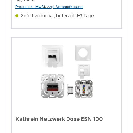
Telefon 004980316193300 EU Verantwortliche
Preise inkl. MwSt. zzgl. Versandkosten
Person KATHREIN Digital Systems GmbH
Salinstrasse 34, Rosenheim, 83022, DE
Sofort verfügbar, Lieferzeit: 1-3 Tage
info@kathrein-ds.com Telefon 004980316193300
Kathrein Netzwerk Dose ESN 100