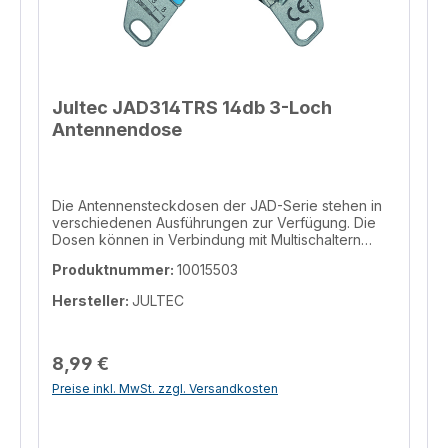
Jultec JAD314TRS 14db 3-Loch
Antennendose
Die Antennensteckdosen der JAD-Serie stehen in
verschiedenen Ausführungen zur Verfügung. Die
Dosen können in Verbindung mit Multischaltern
oder Einkabelumsetzern eingesetzt werden (bei
Produktnummer:
10015503
wohnungsübergreifender Einkabelinstallation
sollten allerdings JAP-Dosen verwendet werden).
Hersteller:
JULTEC
Eine technische Vergleichstabelle zu den
verschiedenen Antennensteckdosen der JAD-Serie
finden Sie hier: http://www.jultec.de/JAD.html
Informationen zur Produktsicherheit Hersteller/EU
8,99 €
Verantwortliche Person Hersteller JULTEC GmbH
Preise inkl. MwSt. zzgl. Versandkosten
Glockenreute 3, Steißlingen, 78256, DE
info@jultec.de Telefon 004977389391870 EU
Verantwortliche Person JULTEC GmbH
Glockenreute 3, Steißlingen, 78256, DE