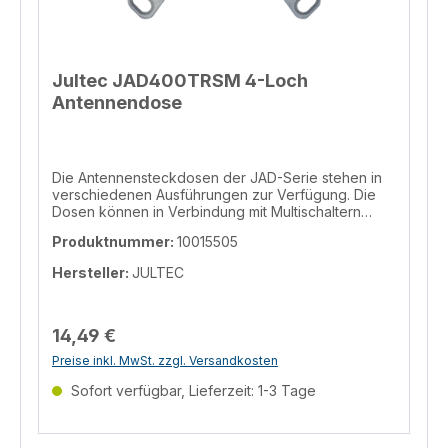
Jultec JAD400TRSM 4-Loch
Antennendose
Die Antennensteckdosen der JAD-Serie stehen in
verschiedenen Ausführungen zur Verfügung. Die
Dosen können in Verbindung mit Multischaltern
oder Einkabelumsetzern eingesetzt werden (bei
Produktnummer:
10015505
wohnungsübergreifender Einkabelinstallation
sollten allerdings JAP-Dosen verwendet werden).
Hersteller:
JULTEC
Eine technische Vergleichstabelle zu den
verschiedenen Antennensteckdosen der JAD-Serie
finden Sie hier: http://www.jultec.de/JAD.html
Informationen zur Produktsicherheit Hersteller/EU
14,49 €
Verantwortliche Person Hersteller JULTEC GmbH
Preise inkl. MwSt. zzgl. Versandkosten
Glockenreute 3, Steißlingen, 78256, DE
info@jultec.de Telefon 004977389391870 EU
Sofort verfügbar, Lieferzeit: 1-3 Tage
Verantwortliche Person JULTEC GmbH
Glockenreute 3, Steißlingen, 78256, DE
info@jultec.de Telefon 004977389391870