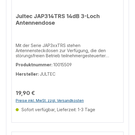
Jultec JAP314TRS 14dB 3-Loch
Antennendose
Mit der Serie JAP3xxTRS stehen
Antennensteckdosen zur Verfügung, die den
störungsfreien Betrieb teilnehmergesteuerter
Einkabelumsetzer auch bei
Produktnummer:
10015509
wohnungsübergreifender Installation ermöglichen.
Diese speziellen Dosen analysieren die
Hersteller:
JULTEC
Steuerbefehle der angeschlossenen
Satellitenreceiver und vergleichen diese mit in der
Dose abgelegten Berechtigungen. Steuerbefehle
passieren die Dose nur, wenn sie an diesem
19,90 €
Anschluß zugelassen sind. Die Berechtigungen
Preise inkl. MwSt. zzgl. Versandkosten
werden durch den Installateur mittels des
Programmiergeräts JAP100 oder einem
Sofort verfügbar, Lieferzeit: 1-3 Tage
entsprechenden Antennenmessgerät in den Dosen
abgelegt. Nicht-Einkabel-Steuerbefehle (also 18 V
Dauerspannung, 22 kHz Dauerton) werden immer
blockiert (ab Dosen-Software 25T3 und
AnDoKon_R004 kann der Fernspeisepfad auch