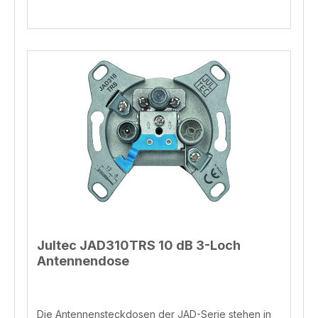
Verantwortliche Person JULTEC GmbH
Glockenreute 3, Steißlingen, 78256, DE
info@jultec.de Telefon 004977389391870
Jultec JAD310TRS 10 dB 3-Loch
Antennendose
Die Antennensteckdosen der JAD-Serie stehen in