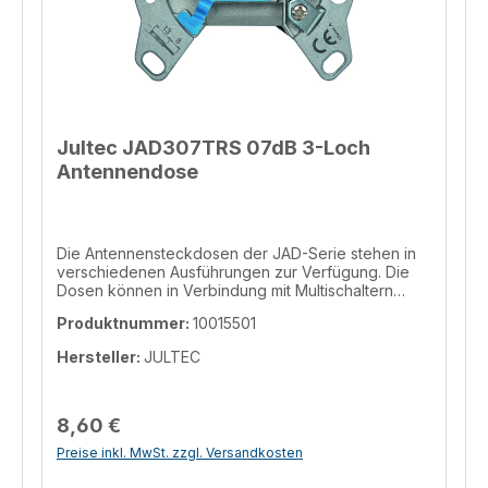
Jultec JAD307TRS 07dB 3-Loch
Antennendose
Die Antennensteckdosen der JAD-Serie stehen in
verschiedenen Ausführungen zur Verfügung. Die
Dosen können in Verbindung mit Multischaltern
oder Einkabelumsetzern eingesetzt werden (bei
Produktnummer:
10015501
wohnungsübergreifender Einkabelinstallation
sollten allerdings JAP-Dosen verwendet werden).
Hersteller:
JULTEC
Eine technische Vergleichstabelle zu den
verschiedenen Antennensteckdosen der JAD-Serie
finden Sie hier: http://www.jultec.de/JAD.html
Informationen zur Produktsicherheit Hersteller/EU
8,60 €
Verantwortliche Person Hersteller JULTEC GmbH
Preise inkl. MwSt. zzgl. Versandkosten
Glockenreute 3, Steißlingen, 78256, DE
info@jultec.de Telefon 004977389391870 EU